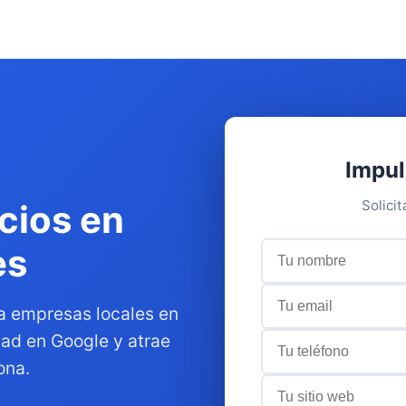
Impul
Solici
cios en
es
a empresas locales en
dad en Google y atrae
ona.